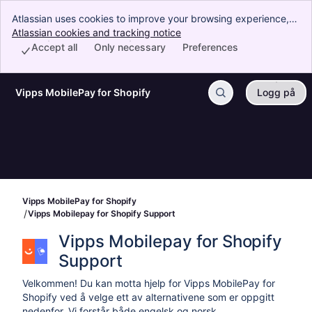
Atlassian uses cookies to improve your browsing experience,
perform analytics and research, and conduct advertising.
Atlassian cookies and tracking notice
, (opens new window)
Accept all cookies to indicate that you agree to our use of
Accept all
Only necessary
Preferences
cookies on your device.
Vipps MobilePay for Shopify
Logg på
Hopp over og gå videre til hovedinnhold
Vipps MobilePay for Shopify
Vipps Mobilepay for Shopify Support
Vipps Mobilepay for Shopify 
Support
Velkommen! Du kan motta hjelp for Vipps MobilePay for
Shopify ved å velge ett av alternativene som er oppgitt
nedenfor. Vi forstår både engelsk og norsk.