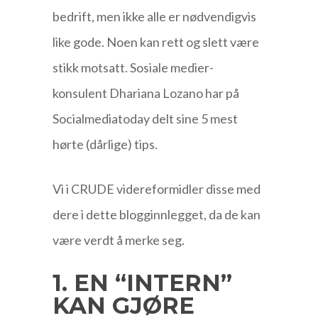
bedrift, men ikke alle er nødvendigvis
like gode. Noen kan rett og slett være
stikk motsatt.
Sosiale medier-
konsulent Dhariana Lozano har på
Socialmediatoday delt sine 5 mest
hørte (dårlige) tips.
Vi i CRUDE videreformidler disse med
dere i dette blogginnlegget, da de kan
være verdt å merke seg.
1. EN “INTERN”
KAN GJØRE